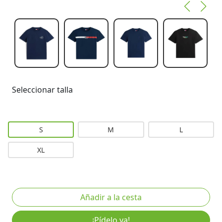
Seleccionar talla
S
M
L
XL
¡Pídelo ya!