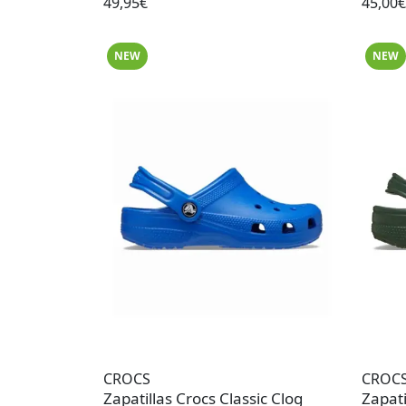
49,95€
45,00€
NEW
NEW
CROCS
CROC
Zapatillas Crocs Classic Clog
Zapati