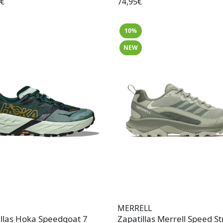
0€
74,95€
10%
NEW
MERRELL
illas Hoka Speedgoat 7
Zapatillas Merrell Speed St