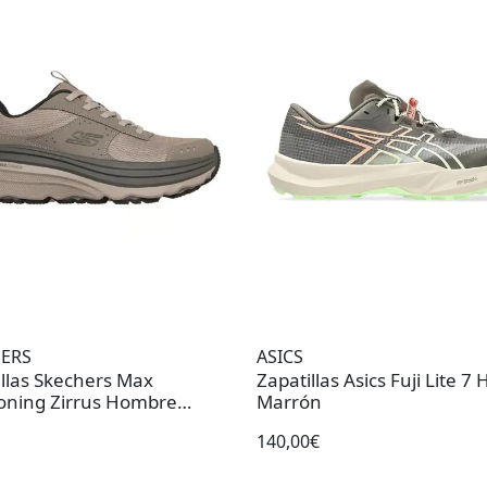
ERS
ASICS
illas Skechers Max
Zapatillas Asics Fuji Lite 
oning Zirrus Hombre
Marrón
ón
140,00€