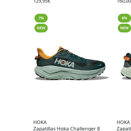
129,95€
160,0
7%
6%
NEW
NEW
HOKA
HOKA
Zapatillas Hoka Challenger 8
Zapat