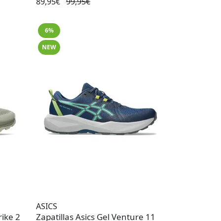
89,95€
99,95€
6%
NEW
ASICS
rike 2
Zapatillas Asics Gel Venture 11