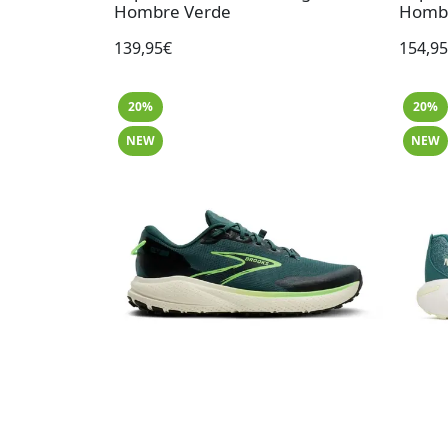
Hombre Verde
Hombr
139,95€
154,9
20%
20%
NEW
NEW