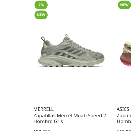
7%
NEW
NEW
MERRELL
ASICS
Zapatillas Merrel Moab Speed 2
Zapati
Hombre Gris
Hombr