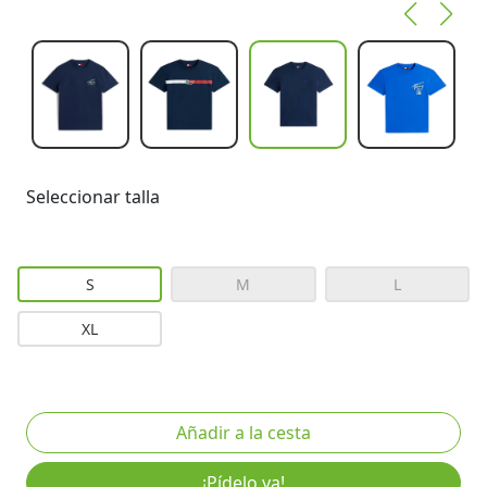
Seleccionar talla
S
M
L
XL
¡Pídelo ya!