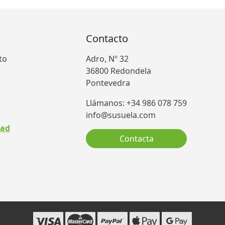
Contacto
to
Adro, Nº 32
36800 Redondela
Pontevedra
Llámanos: +34 986 078 759
info@susuela.com
dad
Contacta