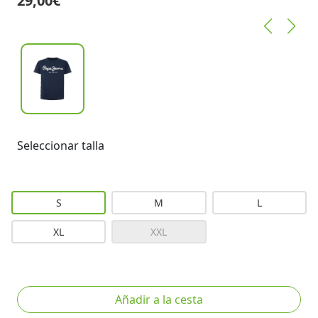
29,00€
Seleccionar talla
S
M
L
XL
XXL