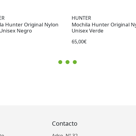
ER
HUNTER
ter Original Nylon
Mochila Hunter Original N
 Unisex Negro
Unisex Verde
65,00€
Contacto
to
Adro, Nº 32