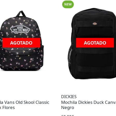
NEW
AGOTADO
AGOTADO
DICKIES
a Vans Old Skool Classic
Mochila Dickies Duck Canv
 Flores
Negro