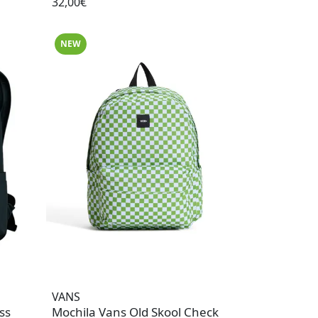
32,00€
NEW
VANS
ss
Mochila Vans Old Skool Check