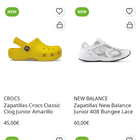
NEW
NEW
CROCS
NEW BALANCE
Zapatillas Crocs Classic
Zapatillas New Balance
Clog Junior Amarillo
Junior 408 Bungee Lace
45,00€
60,00€