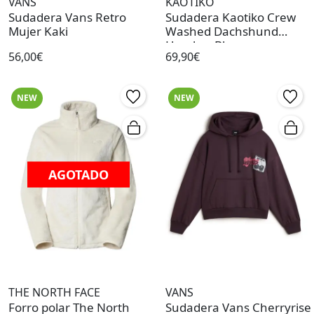
VANS
KAOTIKO
Sudadera Vans Retro
Sudadera Kaotiko Crew
Mujer Kaki
Washed Dachshund
Hombre Blanco
56,00€
69,90€
NEW
NEW
AGOTADO
THE NORTH FACE
VANS
Forro polar The North
Sudadera Vans Cherryrise