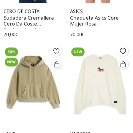
CERO DE COSTA
ASICS
Sudadera Cremallera
Chaqueta Asics Core
Cero Da Coste
Mujer Rosa
Pontevedra Unisex
70,00€
70,00€
Marrón
30%
NEW
NEW