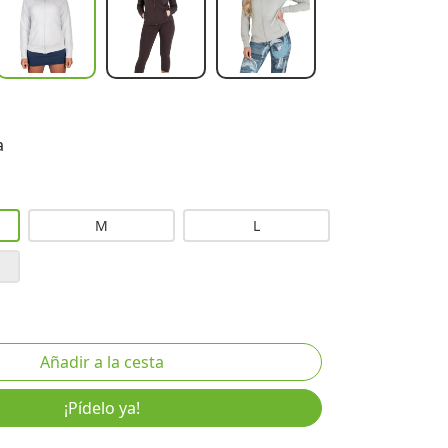
a
M
L
¡Pídelo ya!