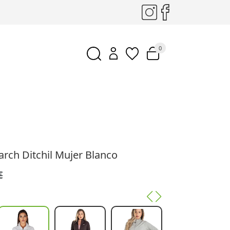
0
rch Ditchil Mujer Blanco
€