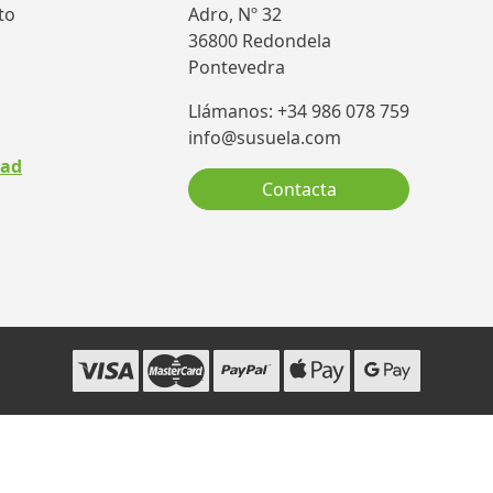
to
Adro, Nº 32
36800 Redondela
Pontevedra
Llámanos: +34 986 078 759
info@susuela.com
dad
Contacta