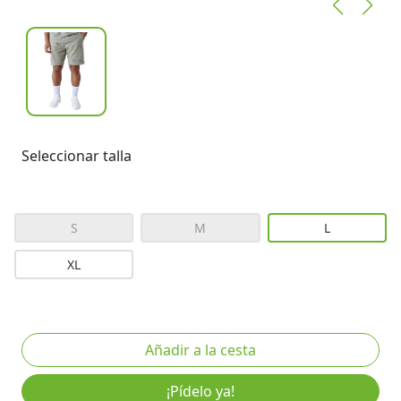
Seleccionar talla
S
M
L
XL
¡Pídelo ya!