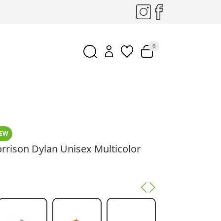
0
EW
orrison Dylan Unisex Multicolor