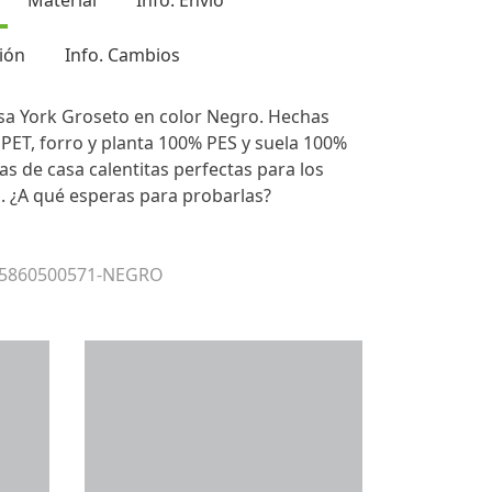
Material
Info. Envío
ión
Info. Cambios
asa York Groseto en color Negro. Hechas
PET, forro y planta 100% PES y suela 100%
as de casa calentitas perfectas para los
o. ¿A qué esperas para probarlas?
r 5860500571-NEGRO