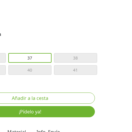
a
37
38
40
41
¡Pídelo ya!