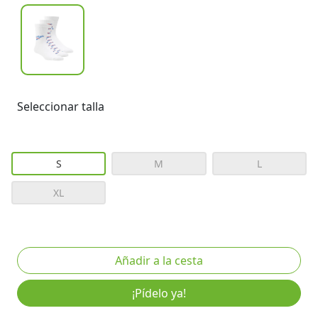
Seleccionar talla
S
M
L
XL
¡Pídelo ya!