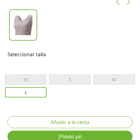
Seleccionar talla
XS
S
M
L
¡Pídelo ya!