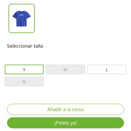
Seleccionar talla
S
M
L
XL
¡Pídelo ya!