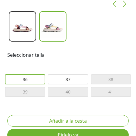
Seleccionar talla
36
37
38
39
40
41
¡Pídelo ya!