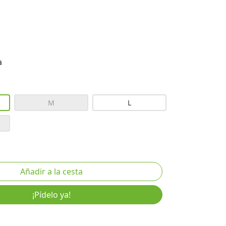
a
M
L
¡Pídelo ya!