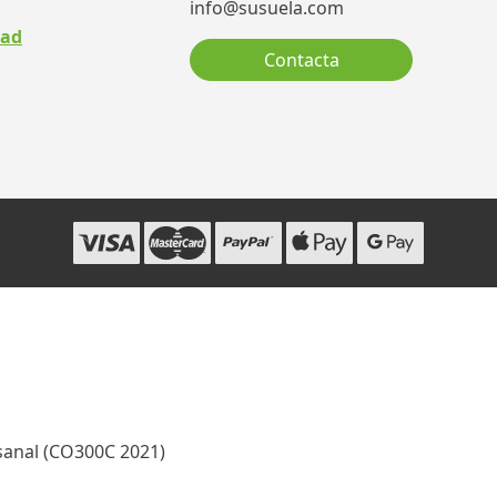
info@susuela.com
dad
Contacta
sanal (CO300C 2021)