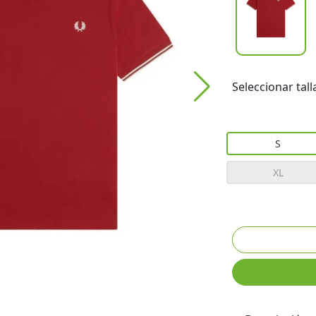
Seleccionar tall
S
XL