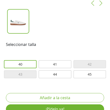
Seleccionar talla
40
41
42
43
44
45
¡Pídelo ya!