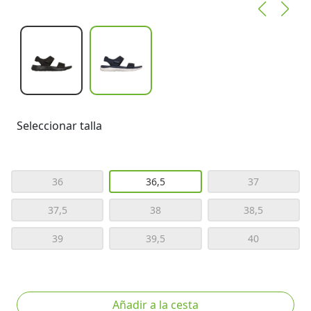
Seleccionar talla
36
36,5
37
37,5
38
38,5
39
39,5
40