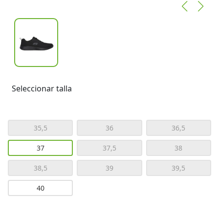
Seleccionar talla
35,5
36
36,5
37
37,5
38
38,5
39
39,5
40