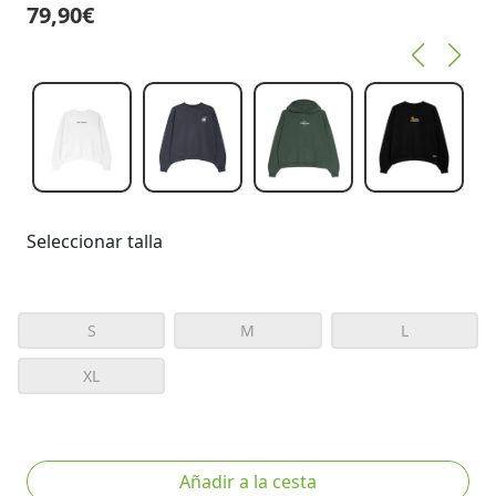
79,90€
Seleccionar talla
S
M
L
XL