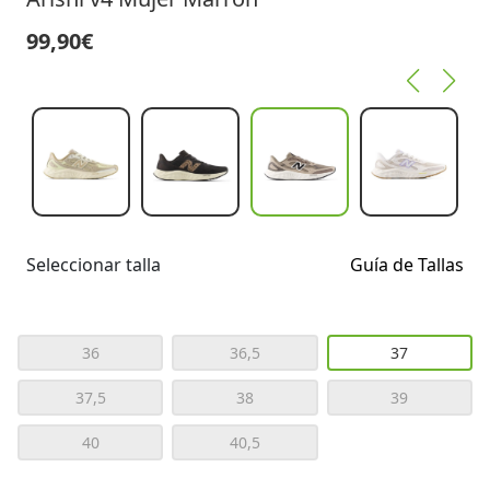
99,90€
Seleccionar talla
Guía de Tallas
36
36,5
37
37,5
38
39
40
40,5