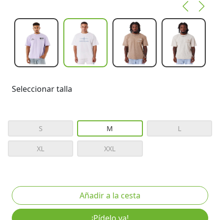
Seleccionar talla
S
M
L
XL
XXL
¡Pídelo ya!