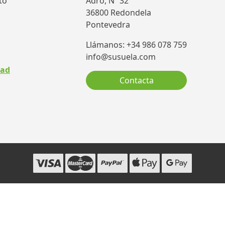
to
Adro, Nº 32
36800 Redondela
Pontevedra
Llámanos: +34 986 078 759
info@susuela.com
dad
Contacta