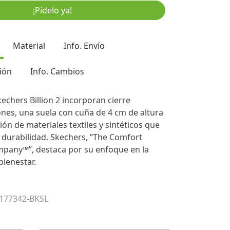
¡Pídelo ya!
Material
Info. Envío
ión
Info. Cambios
kechers Billion 2 incorporan cierre
nes, una suela con cuña de 4 cm de altura
ón de materiales textiles y sintéticos que
y durabilidad. Skechers, “The Comfort
pany™”, destaca por su enfoque en la
bienestar.
 177342-BKSL