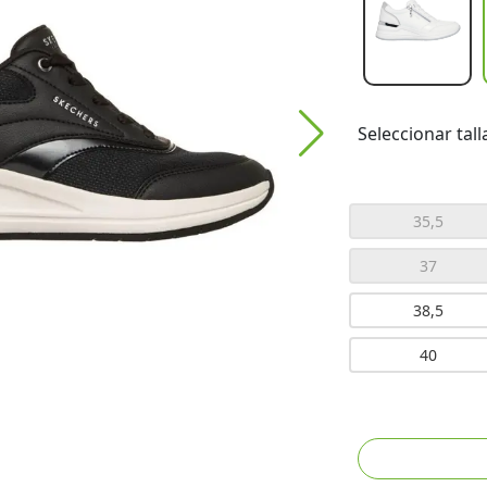
Seleccionar tall
35,5
37
38,5
40