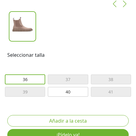
Seleccionar talla
36
37
38
39
40
41
¡Pídelo ya!