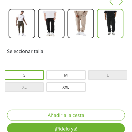
Seleccionar talla
S
M
L
XL
XXL
¡Pídelo ya!