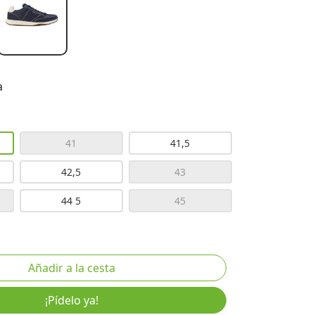
a
41
41,5
42,5
43
44 5
45
¡Pídelo ya!