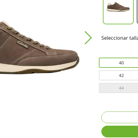
Seleccionar tall
40
42
44