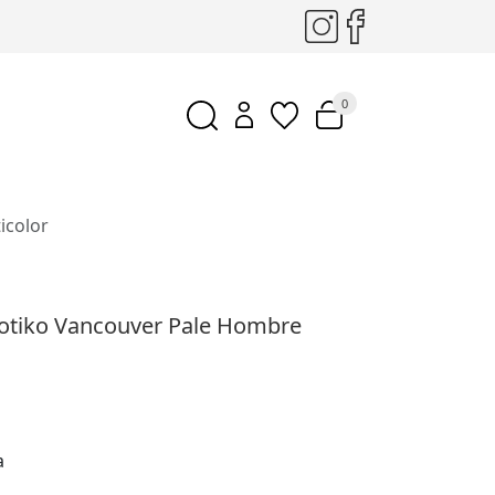
0
icolor
aotiko Vancouver Pale Hombre
a