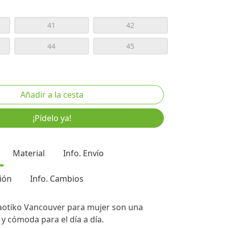
41
42
44
45
¡Pídelo ya!
Material
Info. Envío
ión
Info. Cambios
Kaotiko Vancouver para mujer son una
 y cómoda para el día a día.