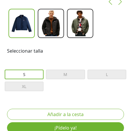
Seleccionar talla
S
M
L
XL
¡Pídelo ya!