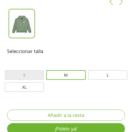
Seleccionar talla
S
M
L
XL
¡Pídelo ya!