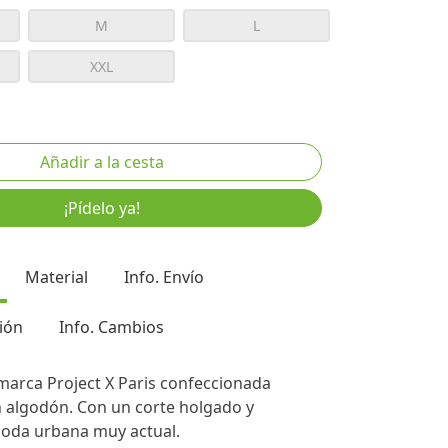
M
L
XXL
¡Pídelo ya!
Material
Info. Envío
ión
Info. Cambios
marca Project X Paris confeccionada
algodón. Con un corte holgado y
moda urbana muy actual.