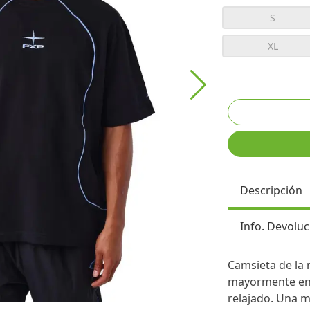
S
XL
Descripción
Info. Devoluc
Camsieta de la 
mayormente en 
relajado. Una 