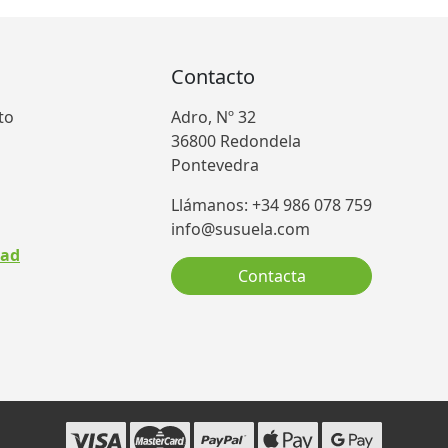
Contacto
to
Adro, Nº 32
36800 Redondela
Pontevedra
Llámanos: +34 986 078 759
info@susuela.com
dad
Contacta