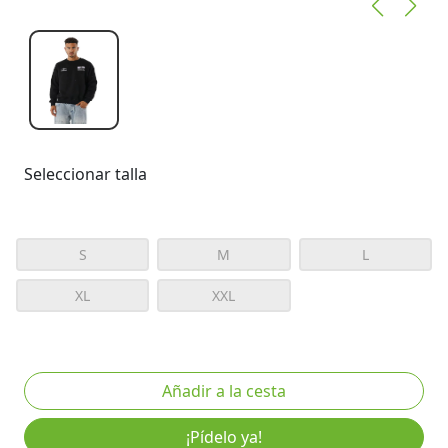
Seleccionar talla
S
M
L
XL
XXL
¡Pídelo ya!