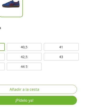
a
40,5
41
42,5
43
44 5
¡Pídelo ya!