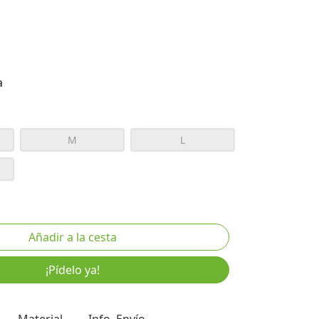
a
M
L
¡Pídelo ya!