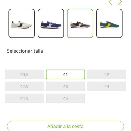
Seleccionar talla
40,5
41
42
42,5
43
44
44 5
45