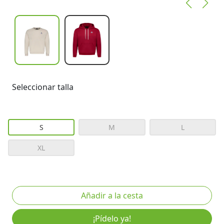
Seleccionar talla
S
M
L
XL
¡Pídelo ya!