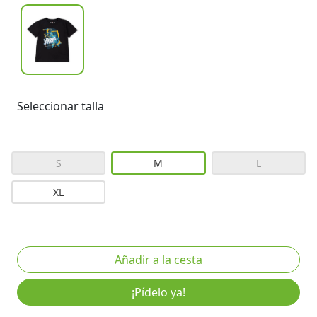
Seleccionar talla
S
M
L
XL
¡Pídelo ya!