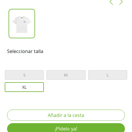
Seleccionar talla
S
M
L
XL
¡Pídelo ya!