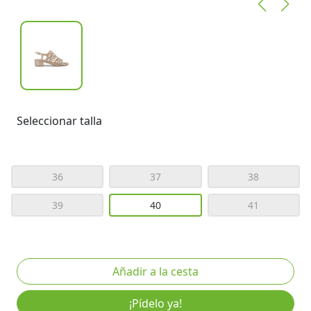
Seleccionar talla
36
37
38
39
40
41
¡Pídelo ya!