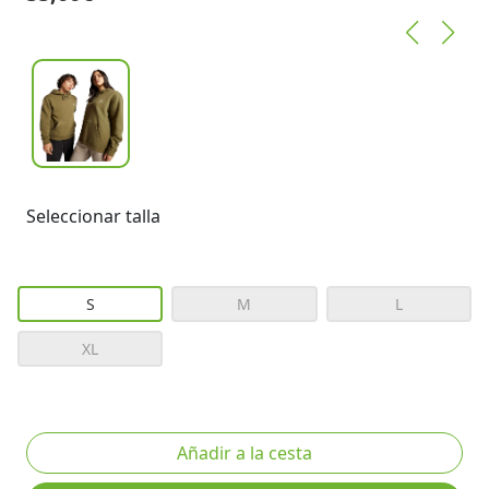
Seleccionar talla
S
M
L
XL