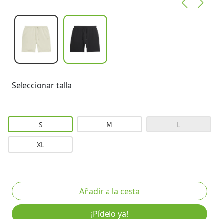
Seleccionar talla
S
M
L
XL
¡Pídelo ya!