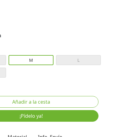
a
M
L
¡Pídelo ya!