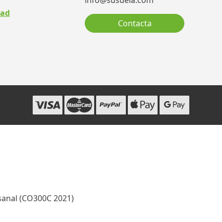
info@susuela.com
dad
Contacta
sanal (CO300C 2021)