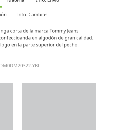
Material
Info. Envío
ión
Info. Cambios
nga corta de la marca Tommy Jeans
 confeccioanda en algodón de gran calidad.
ogo en la parte superior del pecho.
r DM0DM20322-YBL