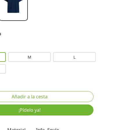
a
M
L
¡Pídelo ya!