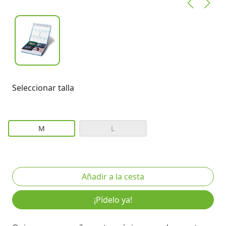
Seleccionar talla
M
L
¡Pídelo ya!