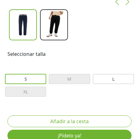
Seleccionar talla
S
M
L
XL
¡Pídelo ya!