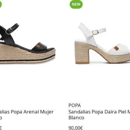
NEW
POPA
ias Popa Arenal Mujer
Sandalias Popa Daira Piel 
o
Blanco
€
90,00€