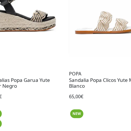
POPA
lias Popa Garua Yute
Sandalia Popa Clicos Yute 
r Negro
Blanco
€
65,00€
NEW