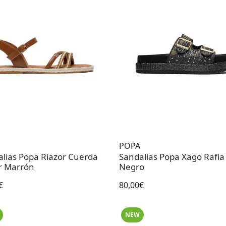
POPA
lias Popa Riazor Cuerda
Sandalias Popa Xago Rafia
r Marrón
Negro
€
80,00€
NEW