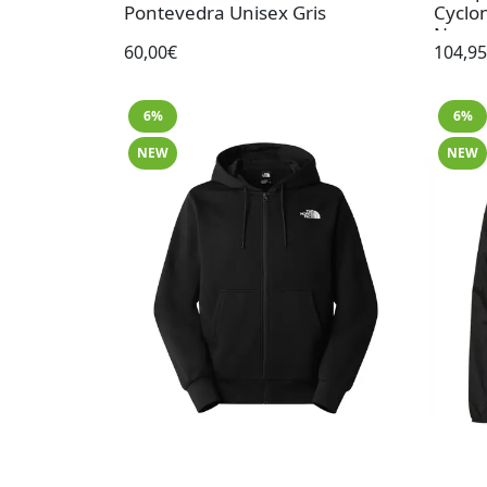
Pontevedra Unisex Gris
Cyclo
Negr
60,00€
104,9
6%
6%
NEW
NEW