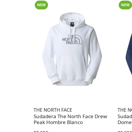
NEW
NEW
THE NORTH FACE
THE N
Sudadera The North Face Drew
Sudad
Peak Hombre Blanco
Dome