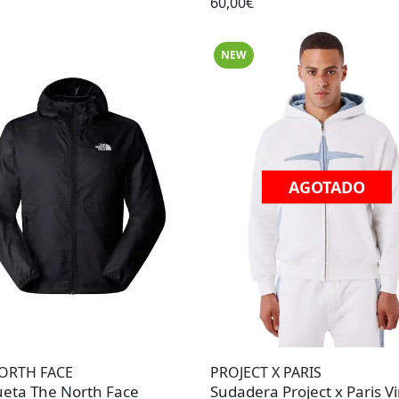
60,00€
NEW
AGOTADO
ORTH FACE
PROJECT X PARIS
eta The North Face
Sudadera Project x Paris V