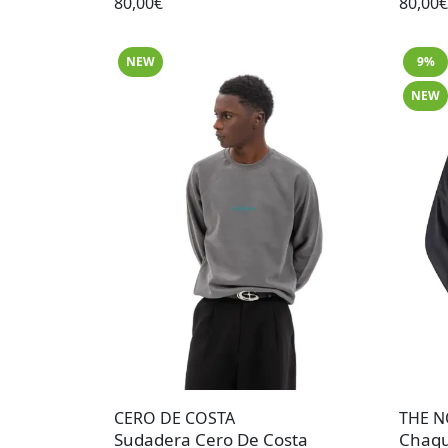
80,00€
80,00€
NEW
9%
NEW
CERO DE COSTA
THE N
Sudadera Cero De Costa
Chaqu