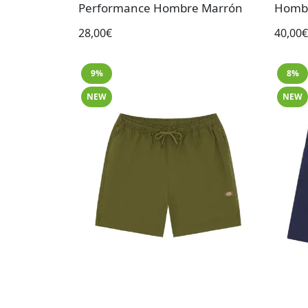
Performance Hombre Marrón
Hombr
28,00€
40,00€
9%
8%
NEW
NEW