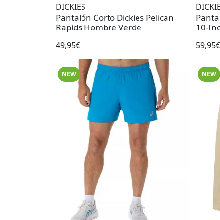
DICKIES
DICKI
Pantalón Corto Dickies Pelican
Pantal
Rapids Hombre Verde
10-In
49,95€
59,95€
NEW
NEW