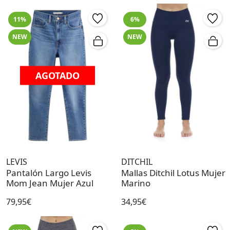
11%
6%
NEW
NEW
AGOTADO
LEVIS
DITCHIL
Pantalón Largo Levis
Mallas Ditchil Lotus Mujer
Mom Jean Mujer Azul
Marino
79,95€
34,95€