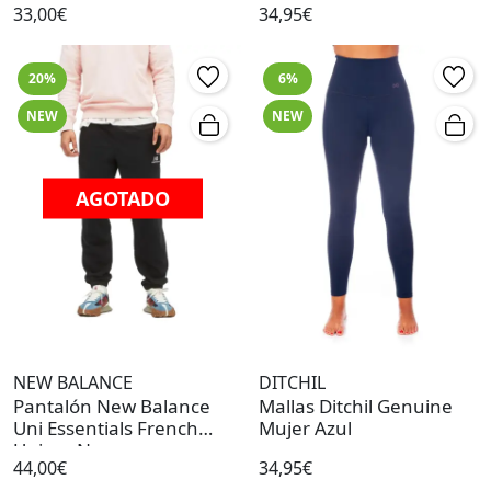
33,00€
34,95€
20%
6%
NEW
NEW
AGOTADO
NEW BALANCE
DITCHIL
Pantalón New Balance
Mallas Ditchil Genuine
Uni Essentials French
Mujer Azul
Unisex Negro
44,00€
34,95€